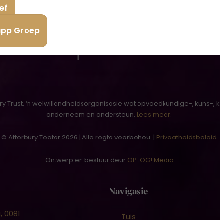
ef
app Groep
ury Trust, ‘n welwillendheidsorganisasie wat opvoedkundige-, kuns-, 
onderneem en ondersteun.
Lees meer.
© Atterbury Teater 2026 | Alle regte voorbehou. |
Privaatheidsbeleid
Ontwerp en bestuur deur
OPTOG! Media
.
Navigasie
, 0081
Tuis