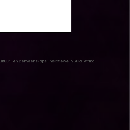
kultuur- en gemeenskaps-inisiatiewe in Suid-Afrika