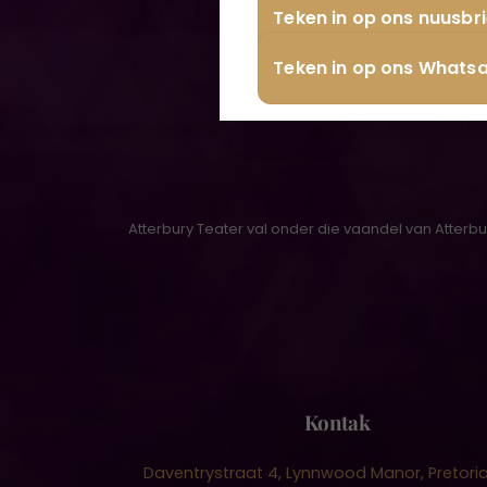
Teken in op ons nuusbri
Teken in op ons Whats
Atterbury Teater val onder die vaandel van Atterb
Kontak
Daventrystraat 4, Lynnwood Manor, Pretoria