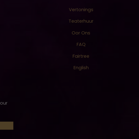
Vertonings
Teaterhuur
Oor Ons
FAQ
Fairtree
English
 our