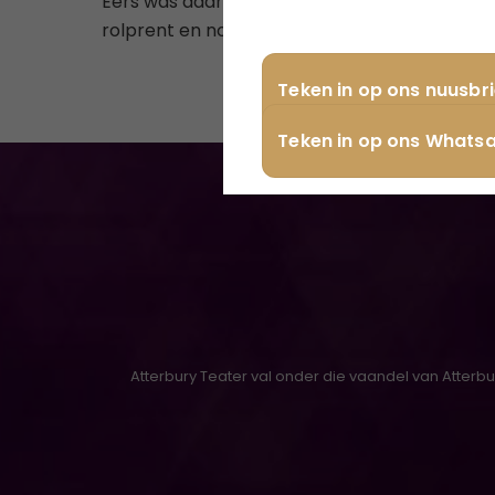
Eers was daar die topverkoper boek deur Rudi
rolprent en nou ‘n komiese toneelstuk oor o
Teken in op ons nuusbri
Teken in op ons Whats
Atterbury Teater val onder die vaandel van Atterb