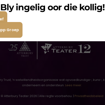
 van Rensburg, toe die baie gewilde voorlesing daarvan o
Bly ingelig oor die kollig!
udword op eie terme.
ef
app Groep
ury Trust, ‘n welwillendheidsorganisasie wat opvoedkundige-, kuns-, 
onderneem en ondersteun.
Lees meer.
© Atterbury Teater 2026 | Alle regte voorbehou. |
Privaatheidsbeleid