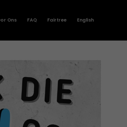
or Ons
FAQ
Fairtree
English