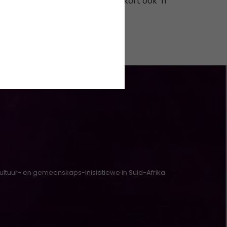
p RSG deur Tobie Cronjé, binnekort ook ‘n
kultuur- en gemeenskaps-inisiatiewe in Suid-Afrika