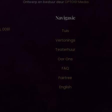
Ontwerp en bestuur deur
OPTOG! Media
.
Navigasie
, 0081
Tuis
Vertonings
Teaterhuur
Oor Ons
FAQ
Fairtree
English