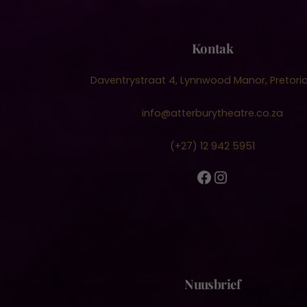
Kontak
Daventrystraat 4, Lynnwood Manor, Pretoria
info@atterburytheatre.co.za
(+27) 12 942 5951
Facebook
Instagram
Nuusbrief