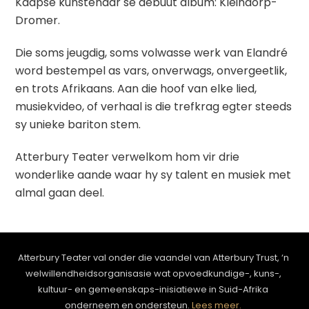
Kaapse kunstenaar se debuut album: Kleindorp-
Dromer.
Die soms jeugdig, soms volwasse werk van Elandré
word bestempel as vars, onverwags, onvergeetlik,
en trots Afrikaans. Aan die hoof van elke lied,
musiekvideo, of verhaal is die trefkrag egter steeds
sy unieke bariton stem.
Atterbury Teater verwelkom hom vir drie
wonderlike aande waar hy sy talent en musiek met
almal gaan deel.
Atterbury Teater val onder die vaandel van Atterbury Trust, ‘n
welwillendheidsorganisasie wat opvoedkundige-, kuns-,
kultuur- en gemeenskaps-inisiatiewe in Suid-Afrika
onderneem en ondersteun.
Lees meer.