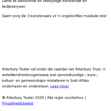
Danie as bekroonde en veelsydige kunstenaar en
liedjieskrywer.
Saam sorg die 3 kunstenaars vir ‘n ongelooflike musikale reis!
Atterbury Teater val onder die vaandel van Atterbury Trust, ‘n
welwillendheidsorganisasie wat opvoedkundige-, kuns-,
kultuur- en gemeenskaps-inisiatiewe in Suid-Afrika
onderneem en ondersteun.
Lees meer.
© Atterbury Teater 2026 | Alle regte voorbehou. |
Privaatheidsbeleid