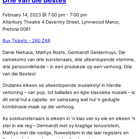
Drie van die Bestes
February 14, 2023
@
7:00 pm
-
7:00 pm
Atterbury Theatre
4 Daventry Street, Lynnwood Manor,
Pretoria 0081
Buy Tickets - 260 ZAR
Danie Niehaus, Mathys Roets, Germandt Geldenhuys. Die
samekoms van drie kunstenaars, drie uiteenlopende stemme,
drie persoonlikhede – in een produksie op een verhoog: Drie
van die Bestes!
Ondanks elkeen se uiteenlopende musiekstyl in hierdie
vertoning – van pop, tot ballades en ligte klassieke musiek – is
dit veral hul a capella- en samesang wat hul ’n gedugte
kombinasie maak op die verhoog.
As solokunstenaars is elkeen in ‘n klas van sy eie en elkeen ’n
ster in eie reg – Germandt met sy kragtige tenoorstem,
Mathys met die rustige, fluweelstem in die laer registers en