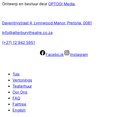
Ontwerp en bestuur deur
OPTOG! Media
.
Kontak
Daventrystraat 4, Lynnwood Manor, Pretoria, 0081
info@atterburytheatre.co.za
(+27) 12 942 5951
Facebook
Instagram
Navigasie
Tuis
Vertonings
Teaterhuur
Oor Ons
FAQ
Fairtree
English