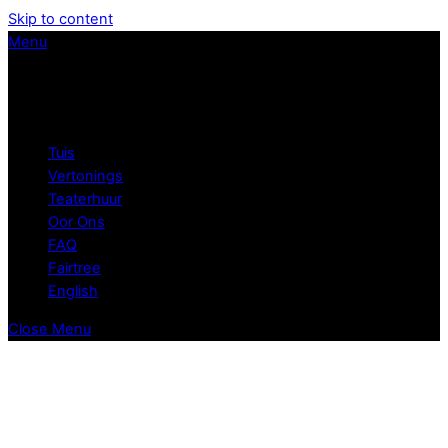
Skip to content
Menu
Tuis
Vertonings
Teaterhuur
Oor Ons
FAQ
Fairtree
English
Close Menu