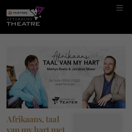
Skip
Men
to
content
Afrikaans, taal
van my hart met