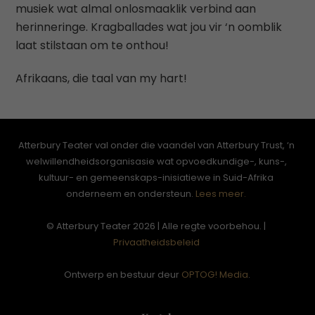
musiek wat almal onlosmaaklik verbind aan
herinneringe. Kragballades wat jou vir ‘n oomblik
laat stilstaan om te onthou!
Afrikaans, die taal van my hart!
Atterbury Teater val onder die vaandel van Atterbury Trust, ‘n
welwillendheidsorganisasie wat opvoedkundige-, kuns-,
kultuur- en gemeenskaps-inisiatiewe in Suid-Afrika
onderneem en ondersteun.
Lees meer.
© Atterbury Teater 2026 | Alle regte voorbehou. |
Privaatheidsbeleid
Ontwerp en bestuur deur
OPTOG! Media
.