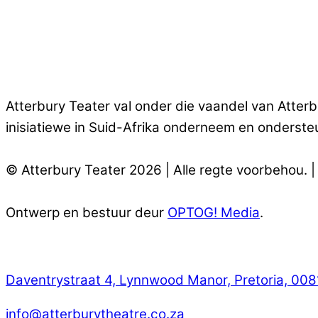
Atterbury Teater val onder die vaandel van Atter
inisiatiewe in Suid-Afrika onderneem en onderste
© Atterbury Teater 2026 | Alle regte voorbehou. 
Ontwerp en bestuur deur
OPTOG! Media
.
Kontak
Daventrystraat 4, Lynnwood Manor, Pretoria, 008
info@atterburytheatre.co.za