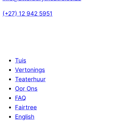
(+27) 12 942 5951
Navigasie
Tuis
Vertonings
Teaterhuur
Oor Ons
FAQ
Fairtree
English
Nuusbrief