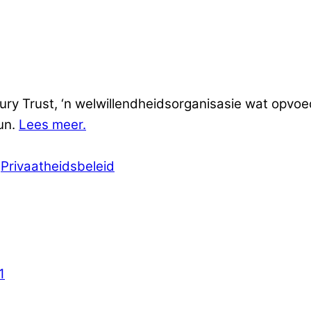
bury Trust, ‘n welwillendheidsorganisasie wat opv
un.
Lees meer.
|
Privaatheidsbeleid
1