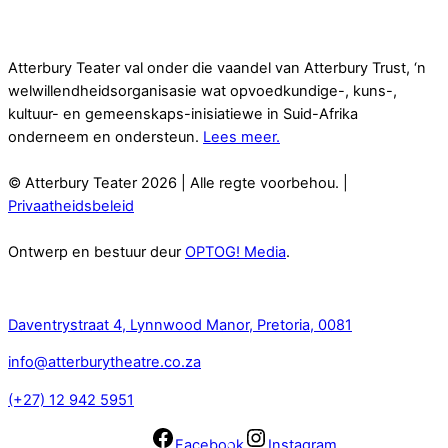
Atterbury Teater val onder die vaandel van Atterbury Trust, ‘n
welwillendheidsorganisasie wat opvoedkundige-, kuns-,
kultuur- en gemeenskaps-inisiatiewe in Suid-Afrika
onderneem en ondersteun.
Lees meer.
© Atterbury Teater 2026 | Alle regte voorbehou. |
Privaatheidsbeleid
Ontwerp en bestuur deur
OPTOG! Media
.
Kontak
Daventrystraat 4, Lynnwood Manor, Pretoria, 0081
info@atterburytheatre.co.za
(+27) 12 942 5951
Facebook
Instagram