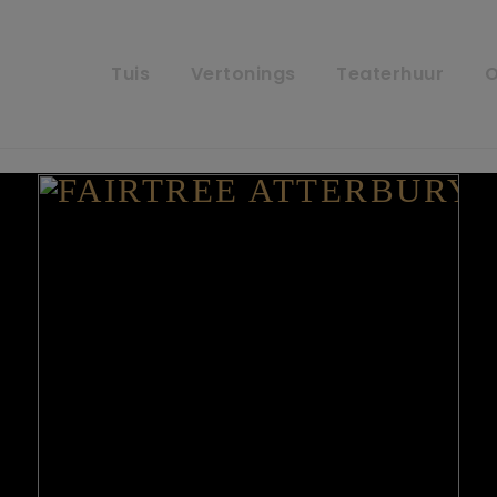
Tuis
Vertonings
Teaterhuur
O