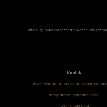
Atterbury Teater val onder die vaandel van Atterb
Kontak
Daventrystraat 4, Lynnwood Manor, Pretoria
info@atterburytheatre.co.za
(+27) 12 942 5951