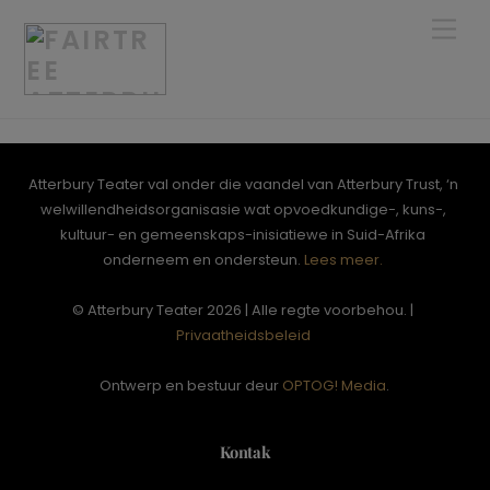
Skip
Men
to
content
Atterbury Teater val onder die vaandel van Atterbury Trust, ‘n
welwillendheidsorganisasie wat opvoedkundige-, kuns-,
kultuur- en gemeenskaps-inisiatiewe in Suid-Afrika
onderneem en ondersteun.
Lees meer.
© Atterbury Teater 2026 | Alle regte voorbehou. |
Privaatheidsbeleid
Ontwerp en bestuur deur
OPTOG! Media
.
Kontak