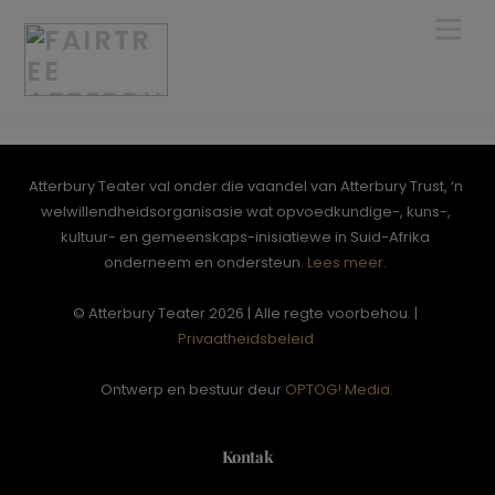
Skip
Men
to
content
Atterbury Teater val onder die vaandel van Atterbury Trust, ‘n
welwillendheidsorganisasie wat opvoedkundige-, kuns-,
kultuur- en gemeenskaps-inisiatiewe in Suid-Afrika
onderneem en ondersteun.
Lees meer.
© Atterbury Teater 2026 | Alle regte voorbehou. |
Privaatheidsbeleid
Ontwerp en bestuur deur
OPTOG! Media
.
Kontak