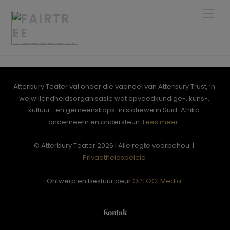
Skip
Men
to
content
Atterbury Teater val onder die vaandel van Atterbury Trust, ‘n
welwillendheidsorganisasie wat opvoedkundige-, kuns-,
kultuur- en gemeenskaps-inisiatiewe in Suid-Afrika
onderneem en ondersteun.
Lees meer.
© Atterbury Teater 2026 | Alle regte voorbehou. |
Privaatheidsbeleid
Ontwerp en bestuur deur
OPTOG! Media
.
Kontak