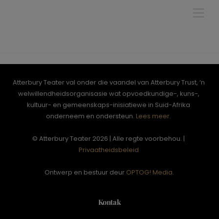
Skip
Men
to
content
Atterbury Teater val onder die vaandel van Atterbury Trust, ‘n
welwillendheidsorganisasie wat opvoedkundige-, kuns-,
kultuur- en gemeenskaps-inisiatiewe in Suid-Afrika
onderneem en ondersteun.
Lees meer.
© Atterbury Teater 2026 | Alle regte voorbehou. |
Privaatheidsbeleid
Ontwerp en bestuur deur
OPTOG! Media
.
Kontak