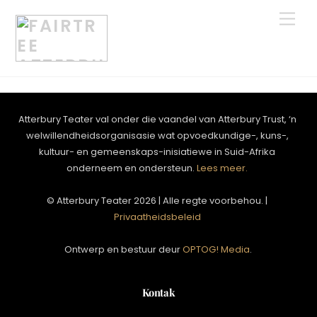
Skip
Men
to
content
Atterbury Teater val onder die vaandel van Atterbury Trust, ‘n
welwillendheidsorganisasie wat opvoedkundige-, kuns-,
kultuur- en gemeenskaps-inisiatiewe in Suid-Afrika
onderneem en ondersteun.
Lees meer.
© Atterbury Teater 2026 | Alle regte voorbehou. |
Privaatheidsbeleid
Ontwerp en bestuur deur
OPTOG! Media
.
Kontak