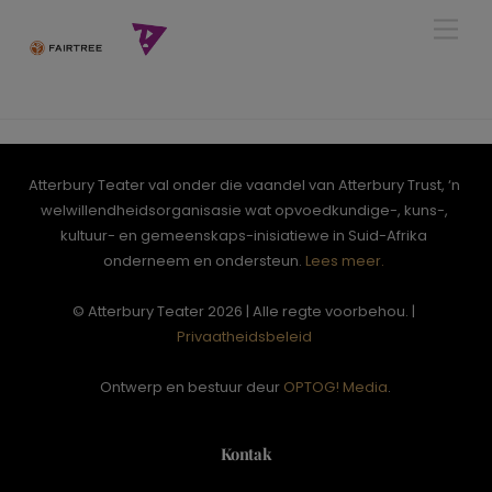
Skip
Men
to
content
Atterbury Teater val onder die vaandel van Atterbury Trust, ‘n
welwillendheidsorganisasie wat opvoedkundige-, kuns-,
kultuur- en gemeenskaps-inisiatiewe in Suid-Afrika
onderneem en ondersteun.
Lees meer.
© Atterbury Teater 2026 | Alle regte voorbehou. |
Privaatheidsbeleid
Ontwerp en bestuur deur
OPTOG! Media
.
Kontak