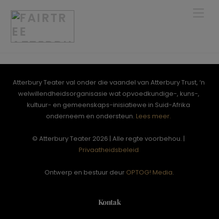
Skip
Men
to
content
Atterbury Teater val onder die vaandel van Atterbury Trust, ‘n
welwillendheidsorganisasie wat opvoedkundige-, kuns-,
kultuur- en gemeenskaps-inisiatiewe in Suid-Afrika
onderneem en ondersteun.
Lees meer.
© Atterbury Teater 2026 | Alle regte voorbehou. |
Privaatheidsbeleid
Ontwerp en bestuur deur
OPTOG! Media
.
Kontak