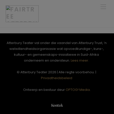
Skip
Men
to
content
Atterbury Teater val onder die vaandel van Atterbury Trust, ‘n
welwillendheidsorganisasie wat opvoedkundige-, kuns-,
kultuur- en gemeenskaps-inisiatiewe in Suid-Afrika
onderneem en ondersteun.
Lees meer.
© Atterbury Teater 2026 | Alle regte voorbehou. |
Privaatheidsbeleid
Ontwerp en bestuur deur
OPTOG! Media
.
Kontak