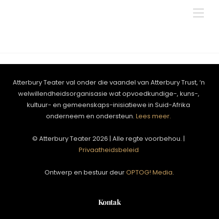
Skip
Men
to
content
Atterbury Teater val onder die vaandel van Atterbury Trust, ‘n
welwillendheidsorganisasie wat opvoedkundige-, kuns-,
kultuur- en gemeenskaps-inisiatiewe in Suid-Afrika
onderneem en ondersteun.
Lees meer.
© Atterbury Teater 2026 | Alle regte voorbehou. |
Privaatheidsbeleid
Ontwerp en bestuur deur
OPTOG! Media
.
Kontak