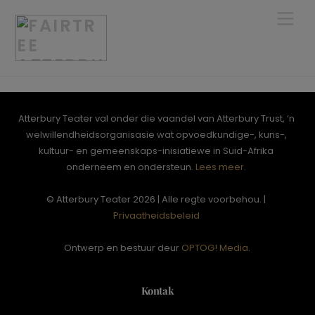
Skip
Men
to
content
Atterbury Teater val onder die vaandel van Atterbury Trust, ‘n
welwillendheidsorganisasie wat opvoedkundige-, kuns-,
kultuur- en gemeenskaps-inisiatiewe in Suid-Afrika
onderneem en ondersteun.
Lees meer.
© Atterbury Teater 2026 | Alle regte voorbehou. |
Privaatheidsbeleid
Ontwerp en bestuur deur
OPTOG! Media
.
Kontak