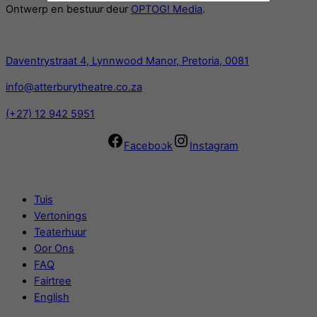
Ontwerp en bestuur deur
OPTOG! Media
.
Kontak
Daventrystraat 4, Lynnwood Manor, Pretoria, 0081
info@atterburytheatre.co.za
(+27) 12 942 5951
Facebook
Instagram
Navigasie
Tuis
Vertonings
Teaterhuur
Oor Ons
FAQ
Fairtree
English