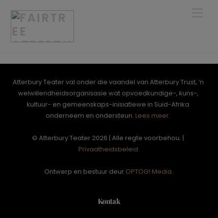
Skip
Men
to
content
Atterbury Teater val onder die vaandel van Atterbury Trust, ‘n
welwillendheidsorganisasie wat opvoedkundige-, kuns-,
kultuur- en gemeenskaps-inisiatiewe in Suid-Afrika
onderneem en ondersteun.
Lees meer.
© Atterbury Teater 2026 | Alle regte voorbehou. |
Privaatheidsbeleid
Ontwerp en bestuur deur
OPTOG! Media
.
Kontak