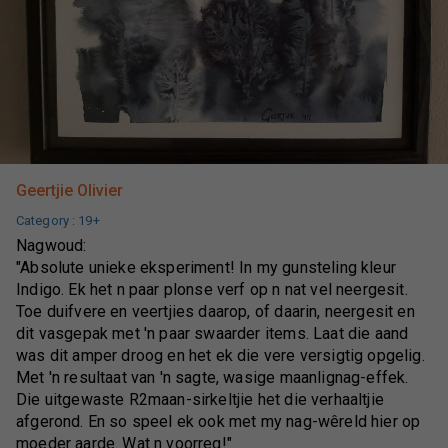
Geertjie Olivier
Category :
19+
Nagwoud:
"Absolute unieke eksperiment! In my gunsteling kleur
Indigo. Ek het n paar plonse verf op n nat vel neergesit.
Toe duifvere en veertjies daarop, of daarin, neergesit en
dit vasgepak met 'n paar swaarder items. Laat die aand
was dit amper droog en het ek die vere versigtig opgelig.
Met 'n resultaat van 'n sagte, wasige maanlignag-effek.
Die uitgewaste R2maan-sirkeltjie het die verhaaltjie
afgerond. En so speel ek ook met my nag-wêreld hier op
moeder aarde. Wat n voorreg!"