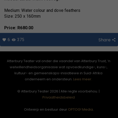
Medium: Water colour and dove feathers
Size: 250 x 160mm
Price: R680.00
Share
6
375
Atterbury Teater val onder die vaandel van Atterbury Trust, ‘n
welwillendheidsorganisasie wat opvoedkundige-, kuns-,
kultuur- en gemeenskaps-inisiatiewe in Suid-Afrika
onderneem en ondersteun.
Lees meer.
© Atterbury Teater 2026 | Alle regte voorbehou. |
Privaatheidsbeleid
Ontwerp en bestuur deur
OPTOG! Media
.