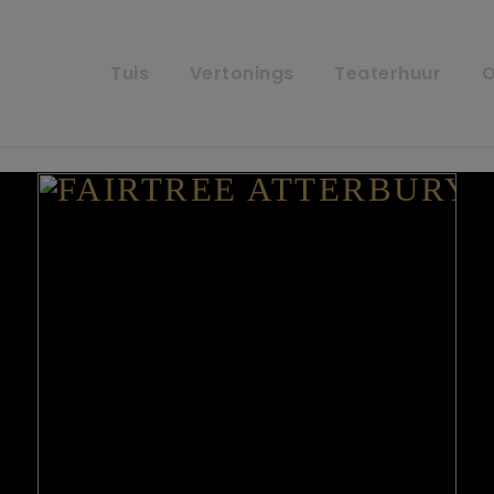
Tuis
Vertonings
Teaterhuur
O