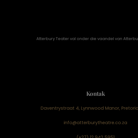
Atterbury Teater val onder die vaandel van Atterb
Kontak
Daventrystraat 4, Lynnwood Manor, Pretoria
info@atterburytheatre.co.za
(+27) 12 942 5951