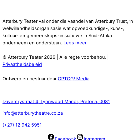
Atterbury Teater val onder die vaandel van Atterbury Trust, ‘n
welwillendheidsorganisasie wat opvoedkundige-, kuns-,
kultuur- en gemeenskaps-inisiatiewe in Suid-Afrika
onderneem en ondersteun.
Lees meer.
© Atterbury Teater 2026 | Alle regte voorbehou. |
Privaatheidsbeleid
Ontwerp en bestuur deur
OPTOG! Media
.
Kontak
Daventrystraat 4, Lynnwood Manor, Pretoria, 0081
info@atterburytheatre.co.za
(+27) 12 942 5951
Facebook
Instagram