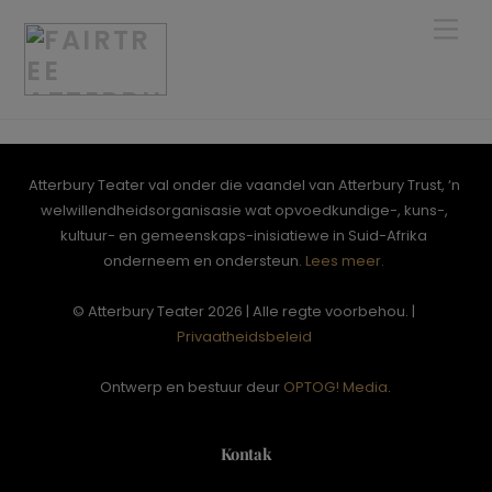
Skip
Men
to
content
Atterbury Teater val onder die vaandel van Atterbury Trust, ‘n
welwillendheidsorganisasie wat opvoedkundige-, kuns-,
kultuur- en gemeenskaps-inisiatiewe in Suid-Afrika
onderneem en ondersteun.
Lees meer.
© Atterbury Teater 2026 | Alle regte voorbehou. |
Privaatheidsbeleid
Ontwerp en bestuur deur
OPTOG! Media
.
Kontak