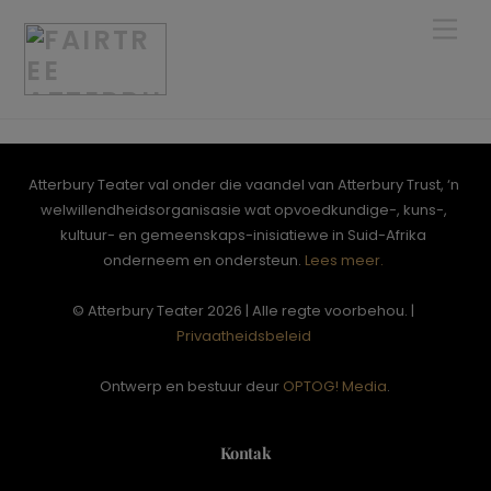
Skip
Men
to
content
Atterbury Teater val onder die vaandel van Atterbury Trust, ‘n
welwillendheidsorganisasie wat opvoedkundige-, kuns-,
kultuur- en gemeenskaps-inisiatiewe in Suid-Afrika
onderneem en ondersteun.
Lees meer.
© Atterbury Teater 2026 | Alle regte voorbehou. |
Privaatheidsbeleid
Ontwerp en bestuur deur
OPTOG! Media
.
Kontak