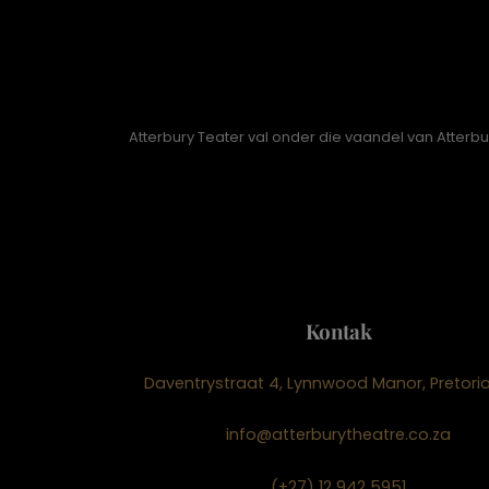
Atterbury Teater val onder die vaandel van Atterb
Kontak
Daventrystraat 4, Lynnwood Manor, Pretoria
info@atterburytheatre.co.za
(+27) 12 942 5951