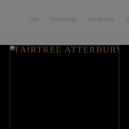
Tuis
Vertonings
Teaterhuur
O