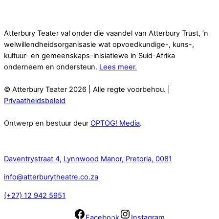
Atterbury Teater val onder die vaandel van Atterbury Trust, ‘n
welwillendheidsorganisasie wat opvoedkundige-, kuns-,
kultuur- en gemeenskaps-inisiatiewe in Suid-Afrika
onderneem en ondersteun.
Lees meer.
© Atterbury Teater 2026 | Alle regte voorbehou. |
Privaatheidsbeleid
Ontwerp en bestuur deur
OPTOG! Media
.
Kontak
Daventrystraat 4, Lynnwood Manor, Pretoria, 0081
info@atterburytheatre.co.za
(+27) 12 942 5951
Facebook
Instagram