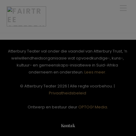
Skip
Men
to
content
Atterbury Teater val onder die vaandel van Atterbury Trust, ‘n
welwillendheidsorganisasie wat opvoedkundige-, kuns-,
kultuur- en gemeenskaps-inisiatiewe in Suid-Afrika
onderneem en ondersteun.
Lees meer.
© Atterbury Teater 2026 | Alle regte voorbehou. |
Privaatheidsbeleid
Ontwerp en bestuur deur
OPTOG! Media
.
Kontak