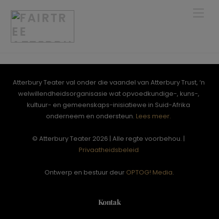
Skip
Men
to
content
Atterbury Teater val onder die vaandel van Atterbury Trust, ‘n
welwillendheidsorganisasie wat opvoedkundige-, kuns-,
kultuur- en gemeenskaps-inisiatiewe in Suid-Afrika
onderneem en ondersteun.
Lees meer.
© Atterbury Teater 2026 | Alle regte voorbehou. |
Privaatheidsbeleid
Ontwerp en bestuur deur
OPTOG! Media
.
Kontak