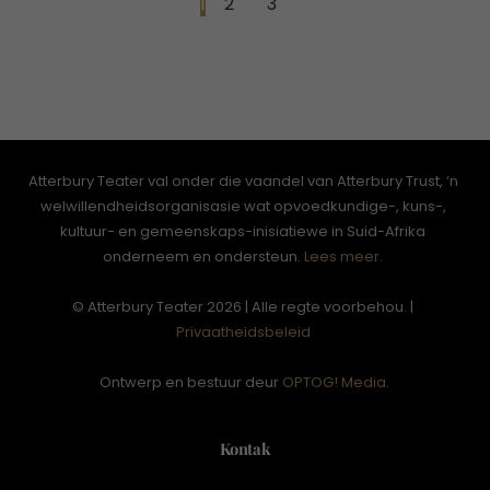
1
2
3
Atterbury Teater val onder die vaandel van Atterbury Trust, ‘n
welwillendheidsorganisasie wat opvoedkundige-, kuns-,
kultuur- en gemeenskaps-inisiatiewe in Suid-Afrika
onderneem en ondersteun.
Lees meer.
© Atterbury Teater 2026 | Alle regte voorbehou. |
Privaatheidsbeleid
Ontwerp en bestuur deur
OPTOG! Media
.
Kontak