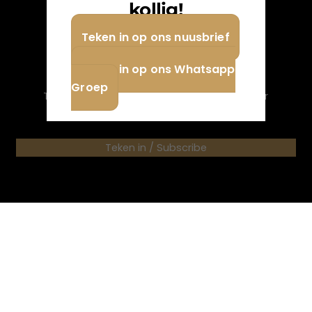
kollig!
English
Teken in op ons nuusbrief
Nuusbrief
Teken in op ons Whatsapp
Groep
Teken in op ons nuusbrief. / Subscribe to our
newsletter.
Teken in / Subscribe