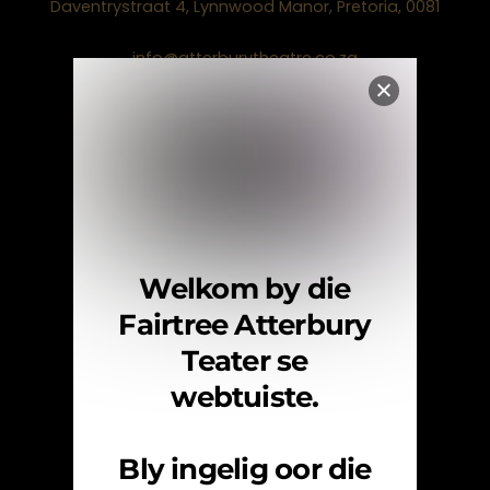
Daventrystraat 4, Lynnwood Manor, Pretoria, 0081
info@atterburytheatre.co.za
(+27) 12 942 5951
Facebook
Instagram
Navigasie
Tuis
Welkom by die
Vertonings
Fairtree Atterbury
Teater se
Teaterhuur
webtuiste.
Oor Ons
FAQ
Bly ingelig oor die
Fairtree