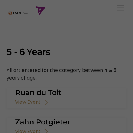
Skip
Men
to
content
5 - 6 Years
All art entered for the category between 4 & 5
years of age.
Ruan du Toit
View Event
Zahn Potgieter
View Event