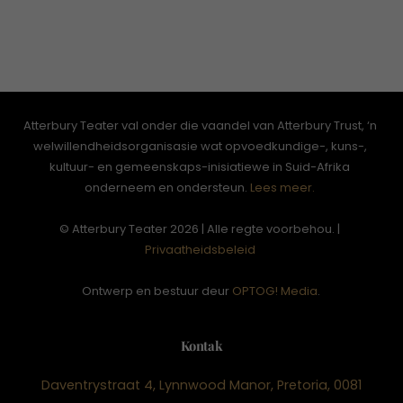
Atterbury Teater val onder die vaandel van Atterbury Trust, ‘n
welwillendheidsorganisasie wat opvoedkundige-, kuns-,
kultuur- en gemeenskaps-inisiatiewe in Suid-Afrika
onderneem en ondersteun.
Lees meer.
© Atterbury Teater 2026 | Alle regte voorbehou. |
Privaatheidsbeleid
Ontwerp en bestuur deur
OPTOG! Media
.
Kontak
Daventrystraat 4, Lynnwood Manor, Pretoria, 0081