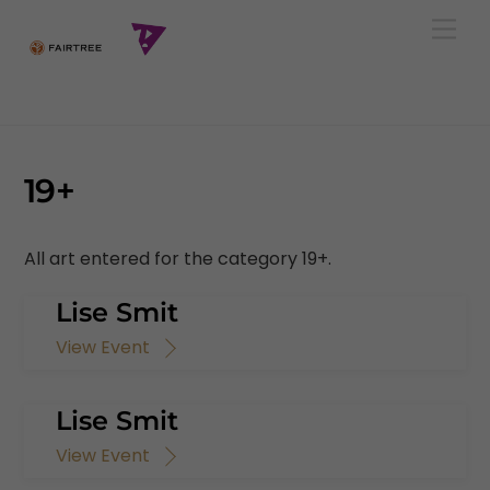
Skip
Men
to
content
19+
All art entered for the category 19+.
Lise Smit
View Event
Lise Smit
View Event