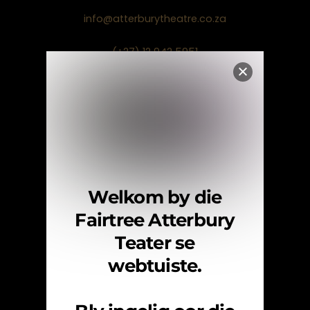
info@atterburytheatre.co.za
(+27) 12 942 5951
Facebook
Instagram
Navigasie
Tuis
Vertonings
Welkom by die
Teaterhuur
Fairtree Atterbury
Oor Ons
Teater se
FAQ
webtuiste.
Fairtree