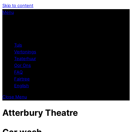
Skip to content
Menu
Tuis
Vertonings
Teaterhuur
Oor Ons
FAQ
Fairtree
English
Close Menu
Atterbury Theatre