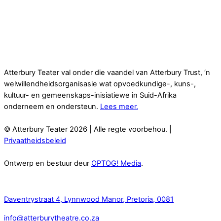
Atterbury Teater val onder die vaandel van Atterbury Trust, ‘n
welwillendheidsorganisasie wat opvoedkundige-, kuns-,
kultuur- en gemeenskaps-inisiatiewe in Suid-Afrika
onderneem en ondersteun.
Lees meer.
© Atterbury Teater 2026 | Alle regte voorbehou. |
Privaatheidsbeleid
Ontwerp en bestuur deur
OPTOG! Media
.
Kontak
Daventrystraat 4, Lynnwood Manor, Pretoria, 0081
info@atterburytheatre.co.za